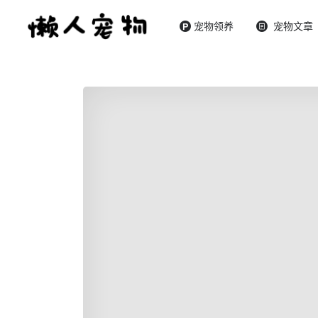
宠物领养
宠物文章