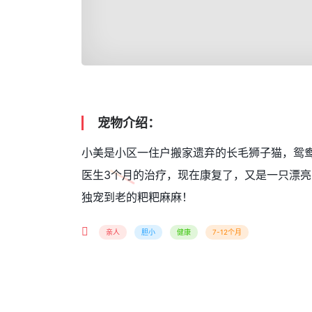
宠物介绍：
小美是小区一住户搬家遗弃的长毛狮子猫，鸳
医生3个月的治疗，现在康复了，又是一只漂亮
独宠到老的粑粑麻麻！
亲人
胆小
健康
7-12个月