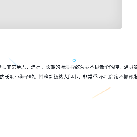
鸯眼非常亲人，漂亮。长期的流浪导致营养不良像个骷髅，满身
的长毛小狮子啦。性格超级粘人胆小，非常乖 不抓窗帘不抓沙