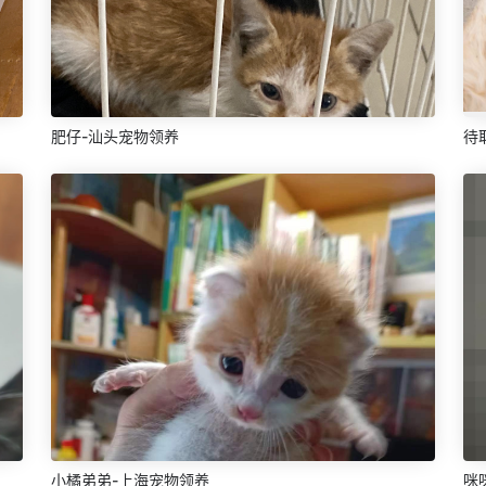
肥仔-汕头宠物领养
待
小橘弟弟-上海宠物领养
咪