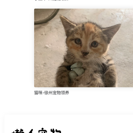
猫咪-徐州宠物领养