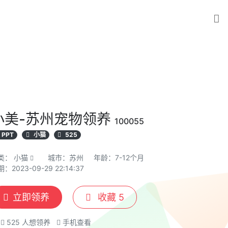
小美-苏州宠物领养
100055
PPT
小猫
525
类：
小猫
城市：苏州
年龄：7-12个月
：2023-09-29 22:14:37
立即领养
收藏
5
525
人想领养
手机查看