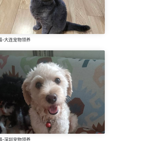
猫-大连宠物领养
福-深圳宠物领养