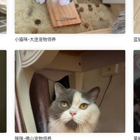
小猫咪-大连宠物领养
蓝
咪咪-佛山宠物领养
莱