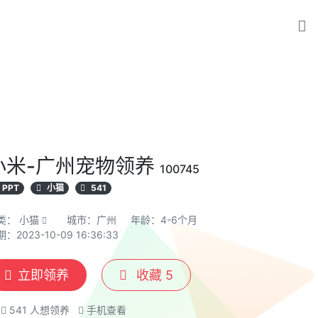
小米-广州宠物领养
100745
PPT
小猫
541
类：
小猫
城市：广州
年龄：4-6个月
：2023-10-09 16:36:33
立即领养
收藏
5
541
人想领养
手机查看