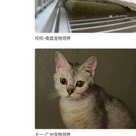
咬咬-南昌宠物领养
五一-广州宠物领养