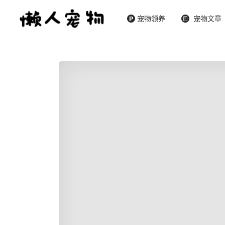
宠物领养
宠物文章