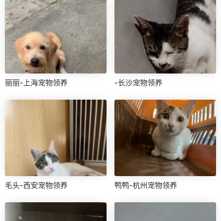
丽丽-上海宠物领养
-长沙宠物领养
毛头-西安宠物领养
鸭鸭-杭州宠物领养