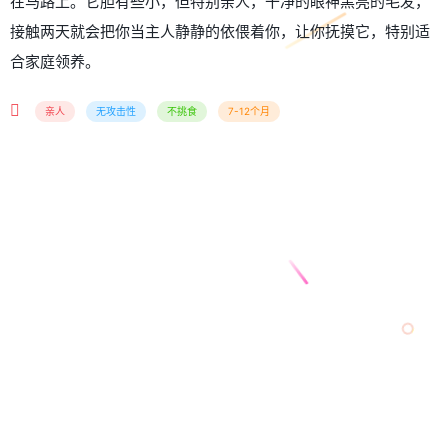
在马路上。它胆有些小，但特别亲人，干净的眼神黑亮的毛发，
接触两天就会把你当主人静静的依偎着你，让你抚摸它，特别适
合家庭领养。
亲人
无攻击性
不挑食
7-12个月