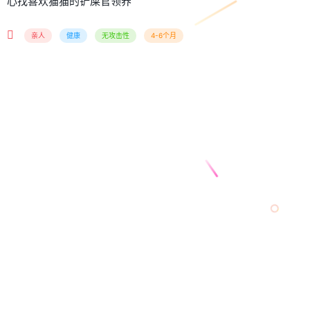
心找喜欢猫猫的铲屎官领养
亲人
健康
无攻击性
4-6个月