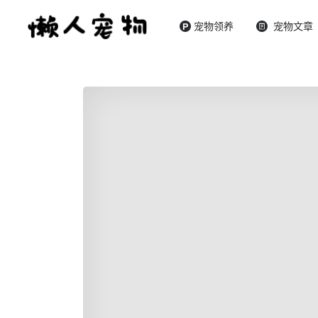
宠物领养
宠物文章