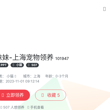
妹妹-上海宠物领养
101947
PPT
小猫
507
类：
小猫
城市：上海
年龄：0-3个月
：2023-11-01 09:12:14
立即领养
收藏
5
507
人想领养
手机查看