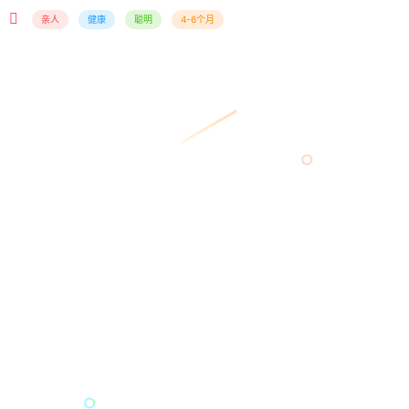
亲人
健康
聪明
4-6个月