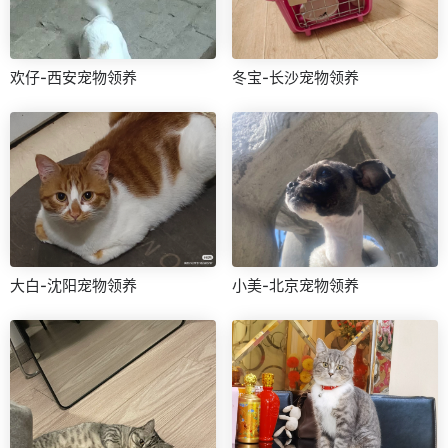
欢仔-西安宠物领养
冬宝-长沙宠物领养
大白-沈阳宠物领养
小美-北京宠物领养