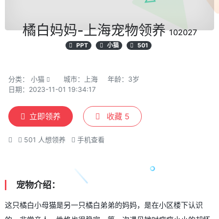
橘白妈妈-上海宠物领养
102027
PPT
小猫
501
分类：
小猫
城市：上海
年龄：3岁
日期：2023-11-01 19:34:17
立即领养
收藏
5
501
人想领养
手机查看
宠物介绍：
这只橘白小母猫是另一只橘白弟弟的妈妈，是在小区楼下认识