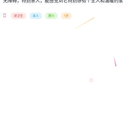
无障碍，特别亲人，能感觉到它特别想有个主人和温暖的家
讲卫生
亲人
胆小
1岁