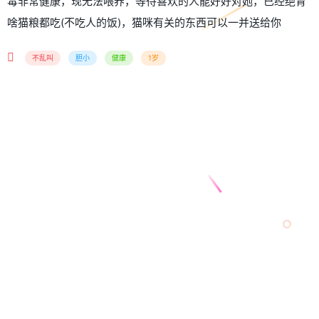
毒非常健康，现无法喂养，等待喜欢的人能好好对她，已经绝育
啥猫粮都吃(不吃人的饭)，猫咪有关的东西可以一并送给你
不乱叫
胆小
健康
1岁