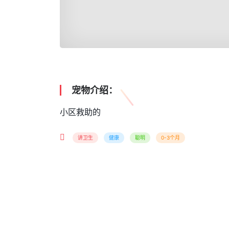
宠物介绍：
小区救助的
讲卫生
健康
聪明
0-3个月