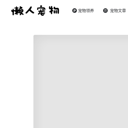
宠物领养
宠物文章