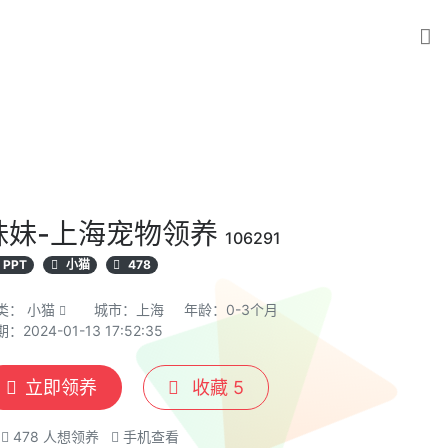
妹妹-上海宠物领养
106291
PPT
小猫
478
类：
小猫
城市：上海
年龄：0-3个月
：2024-01-13 17:52:35
立即领养
收藏
5
478
人想领养
手机查看