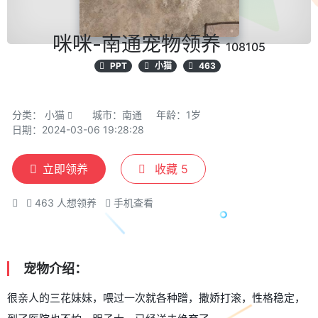
咪咪-南通宠物领养
108105
PPT
小猫
463
分类：
小猫
城市：南通
年龄：1岁
日期：2024-03-06 19:28:28
立即领养
收藏
5
463
人想领养
手机查看
宠物介绍：
很亲人的三花妹妹，喂过一次就各种蹭，撒娇打滚，性格稳定，