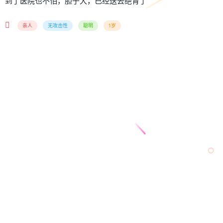
到了医院也不怕，胆子大，已经送去绝育了
亲人
无攻击性
聪明
1岁