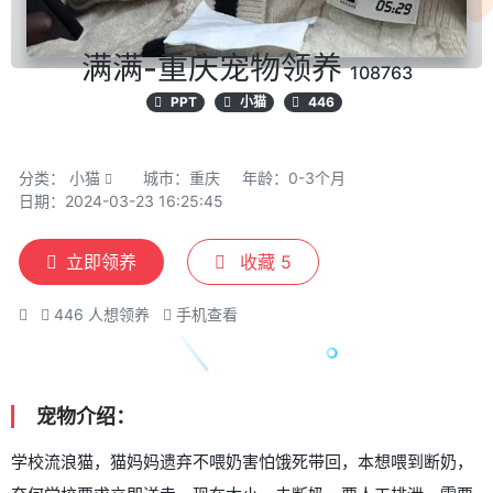
满满-重庆宠物领养
108763
PPT
小猫
446
分类：
小猫
城市：重庆
年龄：0-3个月
日期：2024-03-23 16:25:45
立即领养
收藏
5
446
人想领养
手机查看
宠物介绍：
学校流浪猫，猫妈妈遗弃不喂奶害怕饿死带回，本想喂到断奶，