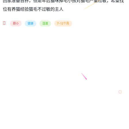
回家准备自养，但是年后猫咪掉毛小孩对猫毛严重过敏，希望找
位有养猫经验猫毛不过敏的主人
胆小
健康
活泼
7-12个月