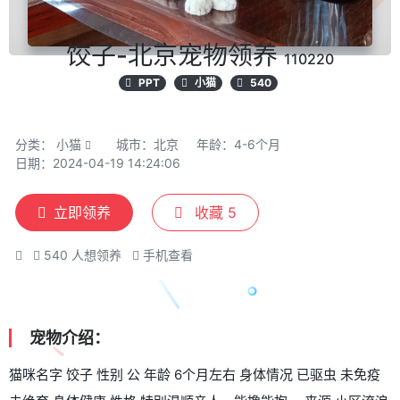
饺子-北京宠物领养
110220
PPT
小猫
540
分类：
小猫
城市：北京
年龄：4-6个月
日期：2024-04-19 14:24:06
立即领养
收藏
5
540
人想领养
手机查看
宠物介绍：
猫咪名字 饺子 性别 公 年龄 6个月左右 身体情况 已驱虫 未免疫