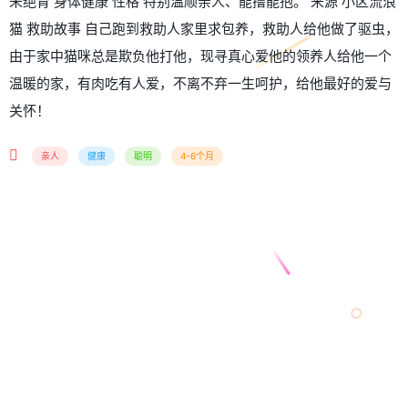
未绝育 身体健康 性格 特别温顺亲人、能撸能抱。 来源 小区流浪
猫 救助故事 自己跑到救助人家里求包养，救助人给他做了驱虫，
由于家中猫咪总是欺负他打他，现寻真心爱他的领养人给他一个
温暖的家，有肉吃有人爱，不离不弃一生呵护，给他最好的爱与
关怀！
亲人
健康
聪明
4-6个月