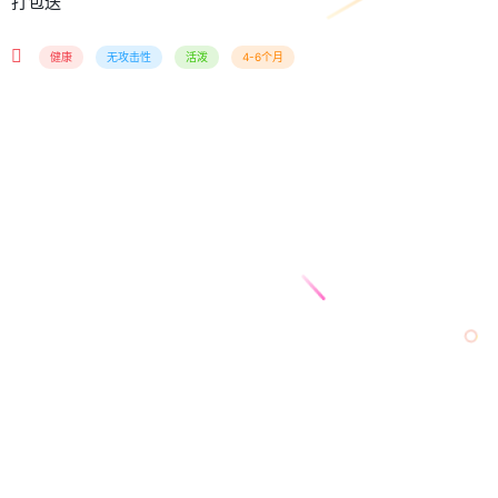
打包送
健康
无攻击性
活泼
4-6个月