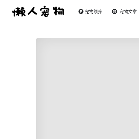
宠物领养
宠物文章