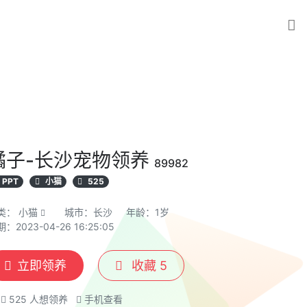
橘子-长沙宠物领养
89982
PPT
小猫
525
类：
小猫
城市：长沙
年龄：1岁
：2023-04-26 16:25:05
立即领养
收藏
5
525
人想领养
手机查看