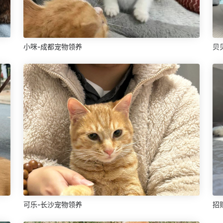
小咪-成都宠物领养
贝
可乐-长沙宠物领养
招