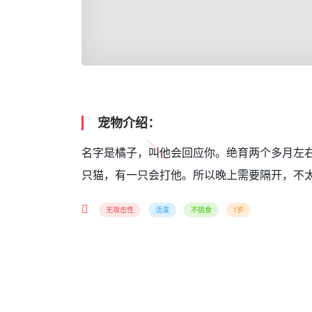
宠物介绍：
名字是橘子，叫他会回应你。绝育两个多月左
只猫，有一只会打他。所以晚上需要隔开，不
无攻击性
活泼
不挑食
1岁