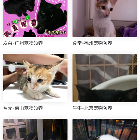
发菜-广州宠物领养
食堂-福州宠物领养
暂无-佛山宠物领养
牛牛-北京宠物领养