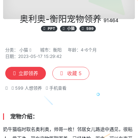
奥利奥-衡阳宠物领养
91464
PPT
小猫
599
分类：
小猫
城市：衡阳
年龄：4-6个月
日期：2023-05-17 15:29:42
立即领养
收藏
5
599
人想领养
手机查看
宠物介绍：
奶牛猫临时取名奥利奥，帅哥一枚！邻居女儿路途中遇见，很粘