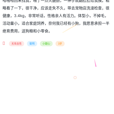
嗒啪嗒回来找我，喂了一点火腿肠，一伸手就翻肚肚给我摸。粗
略看了一下，很干净，应该走失不久，带去宠物店洗澡检查，很
健康，3.4kg，非常听话，性格亲人有活力。体型小，不掉毛，
活动量小，适合家庭饲养，奈何我已经有小狗，我愿意承担一半
绝育费用，送狗粮和小零食。
无攻击性
聪明
小甜心
3岁