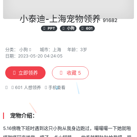
小泰迪-上海宠物领养
91682
PPT
小狗
601
分类：
小狗
城市：上海
年龄：3岁
日期：2023-05-20 04:24:05
立即领养
收藏
5
601
人想领养
手机查看
宠物介绍：
5.16傍晚下班时遇到这只小狗从我身边跑过，嘬嘬嘬一下她就啪