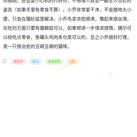
你撸她，还会耍小心机的讨好你；不想理人就会一副生人勿近的
姿态（如果手里有零食不算）。小乔非常爱干净，不会随地大小
便，只会在猫砂盆里解决，小乔毛发浓密顺滑，撸起来很丝滑。
在吃的方面只要有猫粮就可以，如果想进一步增进感情，偶尔可
以给吃点零食，鱼罐头鸡肉条也是可以的，总之小乔很好打理，
是一只很治愈的丑萌丑萌的猫咪。
讲卫生
亲人
无攻击性
4岁