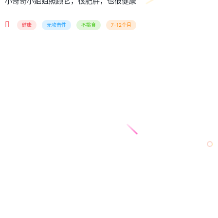
小哥哥小姐姐照顾它，很肥胖，也很健康
健康
无攻击性
不挑食
7-12个月