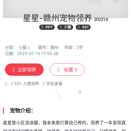
星星-赣州宠物领养
95014
PPT
小猫
551
分类：
小猫
城市：赣州
年龄：2岁
日期：2023-07-10 17:55:26
立即领养
收藏
5
551
人想领养
手机查看
宠物介绍：
星星是小区流浪猫，我本来是打算自己养的，但养了一年发现真