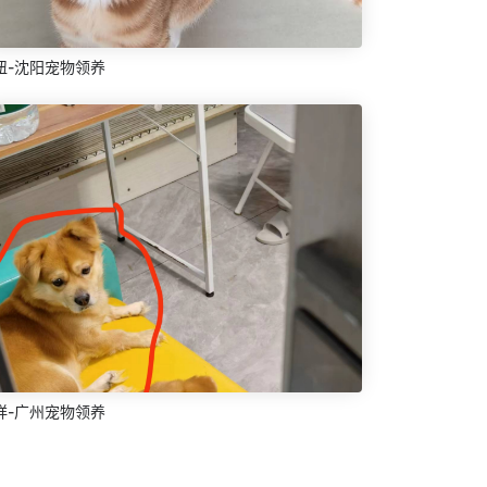
妞-沈阳宠物领养
祥-广州宠物领养