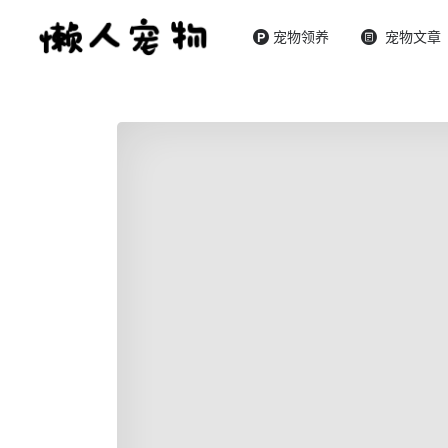
宠物领养
宠物文章