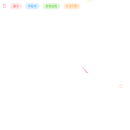
亲人
不乱叫
无攻击性
0-3个月