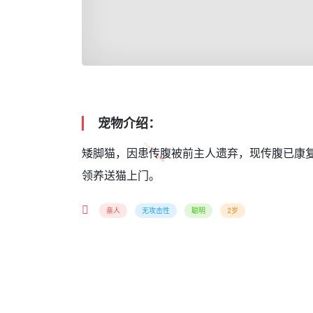
宠物介绍：
矮脚猫，因患传腹被前主人遗弃，现传腹已康
领养送猫上门。
亲人
无攻击性
聪明
2岁