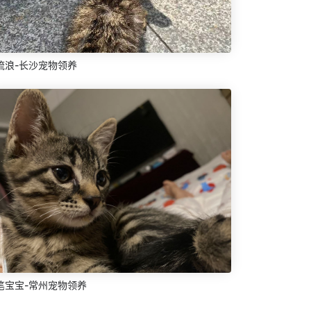
流浪-长沙宠物领养
笔宝宝-常州宠物领养