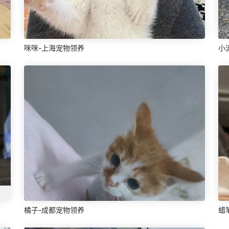
咪咪-上海宠物领养
小
橘子-成都宠物领养
蜡