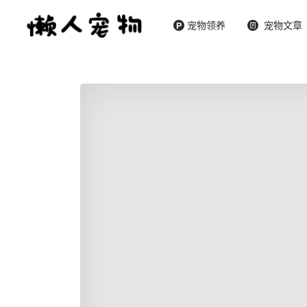
宠物领养
宠物文章