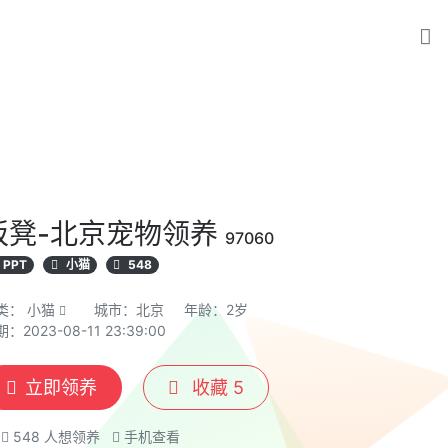
板凳-北京宠物领养
97060
PPT
小猫
548
类：
小猫
城市：北京
年龄：2岁
：2023-08-11 23:39:00
立即领养
收藏
5
548
人想领养
手机查看