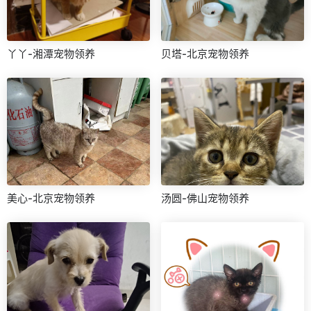
丫丫-湘潭宠物领养
贝塔-北京宠物领养
美心-北京宠物领养
汤圆-佛山宠物领养