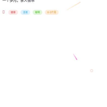
一个多月。亲人很乖
健康
活泼
聪明
0-3个月