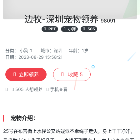
边牧-深圳宠物领养
98091
PPT
小狗
505
分类：
小狗
城市：深圳
年龄：1岁
日期：2023-08-29 15:58:21
立即领养
收藏
5
505
人想领养
手机查看
宠物介绍：
25号在布吉街上水径公交站疑似不牵绳子走失，身上干干净净，