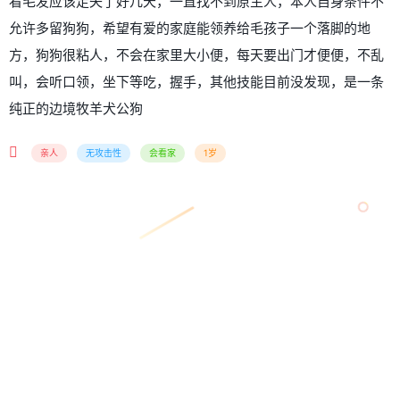
看毛发应该走失了好几天，一直找不到原主人，本人自身条件不
允许多留狗狗，希望有爱的家庭能领养给毛孩子一个落脚的地
方，狗狗很粘人，不会在家里大小便，每天要出门才便便，不乱
叫，会听口领，坐下等吃，握手，其他技能目前没发现，是一条
纯正的边境牧羊犬公狗
亲人
无攻击性
会看家
1岁