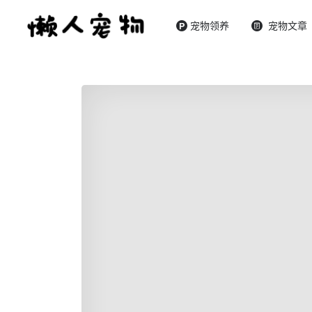
宠物领养
宠物文章