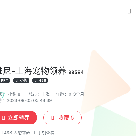
维尼-上海宠物领养
98584
PPT
小狗
488
类：
小狗
城市：上海
年龄：0-3个月
：2023-09-05 05:48:39
立即领养
收藏
5
488
人想领养
手机查看