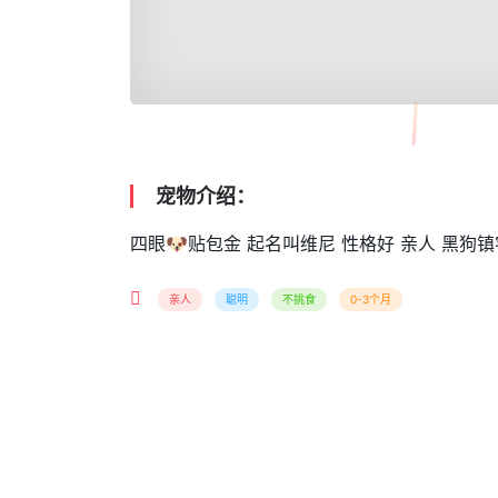
宠物介绍：
四眼🐶贴包金 起名叫维尼 性格好 亲人 黑狗
亲人
聪明
不挑食
0-3个月