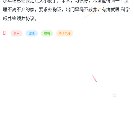
小年纪已经会定点大小便了，亲人，习惯好，希望能得到一个温
暖不离不弃的家，要求办狗证，出门牵绳不散养，有病就医 科学
喂养签领养协议。
亲人
健康
聪明
0-3个月